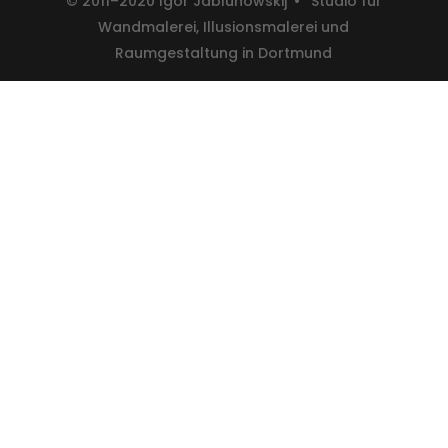
© 2011–2020 Igor Jablunowskij • Studio für
Wandmalerei, Illusionsmalerei und
Raumgestaltung in Dortmund